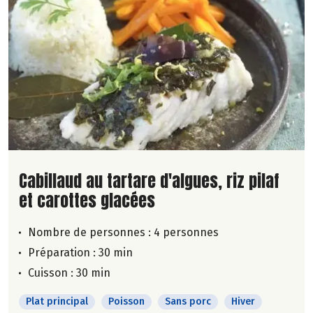
Lire la suite de la recette
Cabillaud au tartare d'algues, riz pilaf
et carottes glacées
Nombre de personnes :
4 personnes
Préparation : 30 min
Cuisson : 30 min
Plat principal
Poisson
Sans porc
Hiver