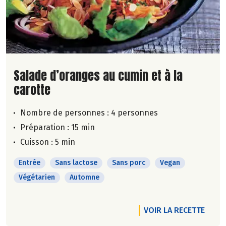
Lire la suite de la recette
Salade d’oranges au cumin et à la
carotte
Nombre de personnes :
4 personnes
Préparation : 15 min
Cuisson : 5 min
Entrée
Sans lactose
Sans porc
Vegan
Végétarien
Automne
VOIR LA RECETTE