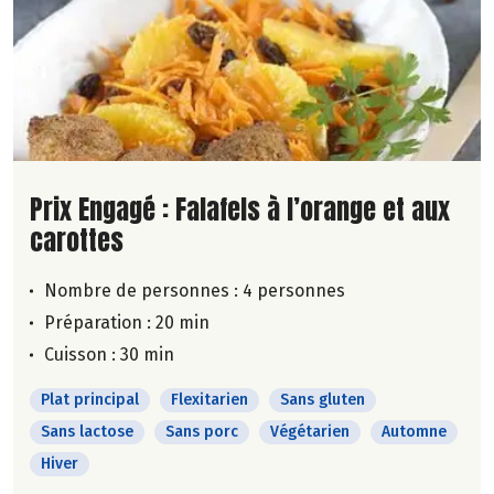
Lire la suite de la recette
Prix Engagé : Falafels à l’orange et aux
carottes
Nombre de personnes :
4 personnes
Préparation : 20 min
Cuisson : 30 min
Plat principal
Flexitarien
Sans gluten
Sans lactose
Sans porc
Végétarien
Automne
Hiver