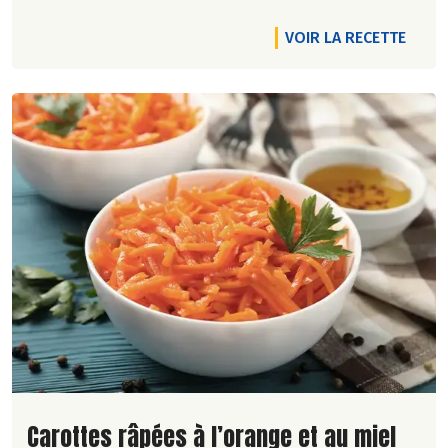
VOIR LA RECETTE
Lire la suite de la recette
Carottes râpées à l’orange et au miel