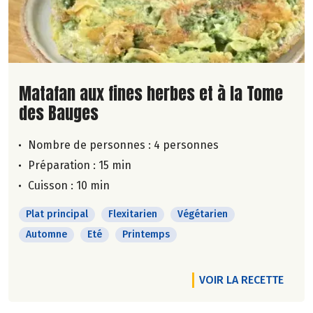
Lire la suite de la recette
Matafan aux fines herbes et à la Tome
des Bauges
Nombre de personnes :
4 personnes
Préparation : 15 min
Cuisson : 10 min
Plat principal
Flexitarien
Végétarien
Automne
Eté
Printemps
VOIR LA RECETTE