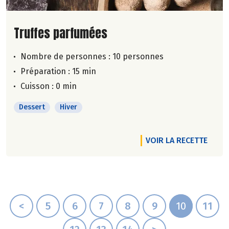
Lire la suite de la recette
Truffes parfumées
Nombre de personnes :
10 personnes
Préparation : 15 min
Cuisson : 0 min
Dessert
Hiver
VOIR LA RECETTE
<
5
6
7
8
9
10
11