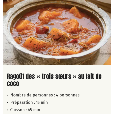
Lire la suite de la recette
Ragoût des « trois sœurs » au lait de
coco
Nombre de personnes :
4 personnes
Préparation : 15 min
Cuisson : 45 min