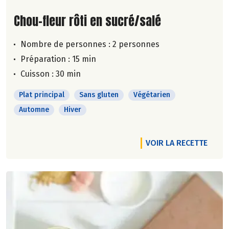
Lire la suite de la recette
Chou-fleur rôti en sucré/salé
Nombre de personnes :
2 personnes
Préparation : 15 min
Cuisson : 30 min
Plat principal
Sans gluten
Végétarien
Automne
Hiver
VOIR LA RECETTE