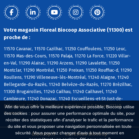
Votre magasin Floreal Biocoop Associative (11300) est
proche de :
11570 Cavanac, 11570 Cazilhac, 11250 Couffoulens, 11250 Leuc,
11570 Mas-des-Cours, 11570 Palaja, 11270 La Force, 11220 Villar-
en-Val, 11290 Alairac, 11290 Arzens, 11290 Lavalette, 11250
Montclar, 11290 Montréal, 11250 Preixan, 11250 Rouffiac-d, 11290
Roullens, 11290 Villeneuve-lès-Montréal, 11240 Alaigne, 11240
Bellegarde-du-Razès, 11240 Belvèze-du-Razès, 11270 Brézilhac,
11300 Brugairolles, 11240 Cailhau, 11240 Cailhavel, 11240
Cambieure, 11240 Donazac, 11240 Escueillens-et-St-Just-de-
Bélengard, 11240 Fenouillet-du-Razès, 11240 Ferran, 11240
Afin de vous offrir la meilleure expérience possible, Biocoop utilise
Gramazie
des cookies : pour assurer une performance optimale du site, pour
récolter des statistiques afin d'analyser le trafic et la performance
du site et vous proposer une navigation personnalisée en toute
sécurité. Vous pouvez changer d'avis à tout moment en
Biocoop.fr
Le réseau Biocoop