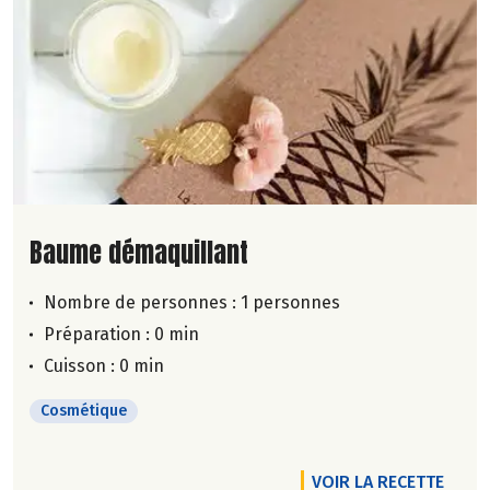
Lire la suite de la recette
Baume démaquillant
Nombre de personnes :
1 personnes
Préparation : 0 min
Cuisson : 0 min
Cosmétique
VOIR LA RECETTE