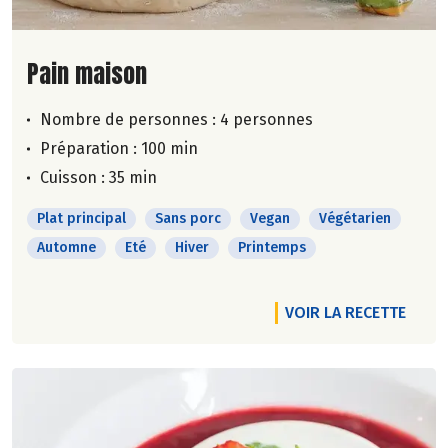
Lire la suite de la recette
Pain maison
Nombre de personnes :
4 personnes
Préparation : 100 min
Cuisson : 35 min
Plat principal
Sans porc
Vegan
Végétarien
Automne
Eté
Hiver
Printemps
VOIR LA RECETTE