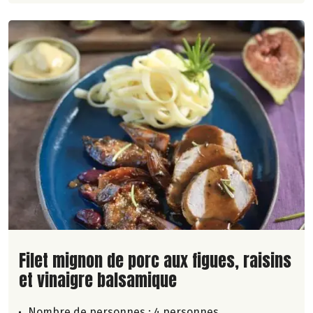
Lire la suite de la recette
Filet mignon de porc aux figues, raisins
et vinaigre balsamique
Nombre de personnes :
4 personnes