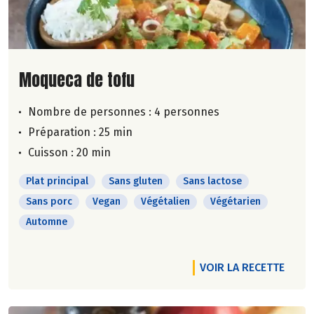
Lire la suite de la recette
Moqueca de tofu
Nombre de personnes :
4 personnes
Préparation : 25 min
Cuisson : 20 min
Plat principal
Sans gluten
Sans lactose
Sans porc
Vegan
Végétalien
Végétarien
Automne
VOIR LA RECETTE