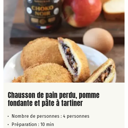
Lire la suite de la recette
Chausson de pain perdu, pomme
fondante et pâte à tartiner
Nombre de personnes :
4 personnes
Préparation : 10 min