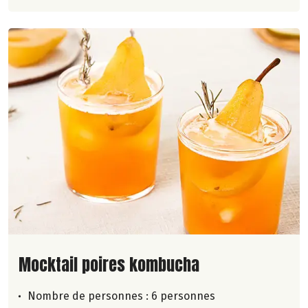
Lire la suite de la recette
Mocktail poires kombucha
Nombre de personnes :
6 personnes