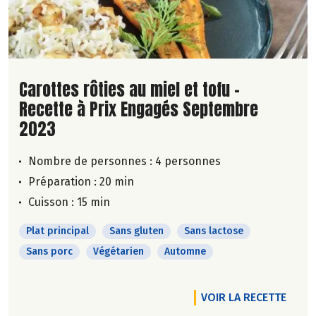
Lire la suite de la recette
Carottes rôties au miel et tofu -
Recette à Prix Engagés Septembre
2023
Nombre de personnes :
4 personnes
Préparation : 20 min
Cuisson : 15 min
Plat principal
Sans gluten
Sans lactose
Sans porc
Végétarien
Automne
VOIR LA RECETTE