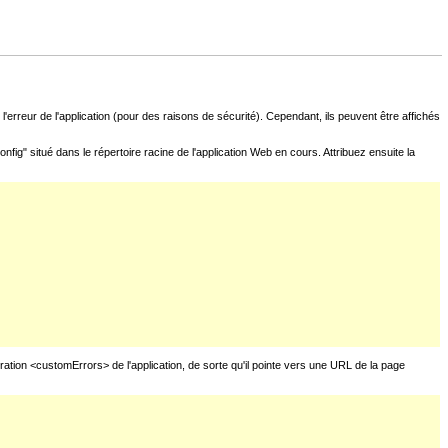
l'erreur de l'application (pour des raisons de sécurité). Cependant, ils peuvent être affichés
fig" situé dans le répertoire racine de l'application Web en cours. Attribuez ensuite la
uration <customErrors> de l'application, de sorte qu'il pointe vers une URL de la page