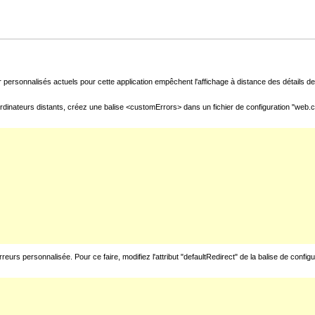
 personnalisés actuels pour cette application empêchent l'affichage à distance des détails de 
rdinateurs distants, créez une balise <customErrors> dans un fichier de configuration "web.con
urs personnalisée. Pour ce faire, modifiez l'attribut "defaultRedirect" de la balise de config