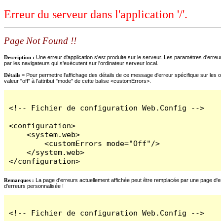
Erreur du serveur dans l'application '/'.
Page Not Found !!
Description :
Une erreur d'application s'est produite sur le serveur. Les paramètres d'erreur
par les navigateurs qui s'exécutent sur l'ordinateur serveur local.
Détails =
Pour permettre l'affichage des détails de ce message d'erreur spécifique sur les o
valeur "off" à l'attribut "mode" de cette balise <customErrors>.
<!-- Fichier de configuration Web.Config -->

<configuration>

    <system.web>

        <customErrors mode="Off"/>

    </system.web>

</configuration>
Remarques :
La page d'erreurs actuellement affichée peut être remplacée par une page d'erre
d'erreurs personnalisée !
<!-- Fichier de configuration Web.Config -->
