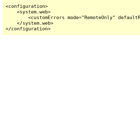
<configuration>

    <system.web>

        <customErrors mode="RemoteOnly" defaultR
    </system.web>

</configuration>