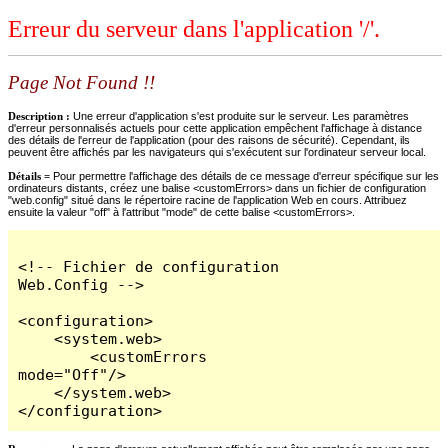
Erreur du serveur dans l'application '/'.
Page Not Found !!
Description :
Une erreur d'application s'est produite sur le serveur. Les paramètres
d'erreur personnalisés actuels pour cette application empêchent l'affichage à distance
des détails de l'erreur de l'application (pour des raisons de sécurité). Cependant, ils
peuvent être affichés par les navigateurs qui s'exécutent sur l'ordinateur serveur local.
Détails =
Pour permettre l'affichage des détails de ce message d'erreur spécifique sur les
ordinateurs distants, créez une balise <customErrors> dans un fichier de configuration
"web.config" situé dans le répertoire racine de l'application Web en cours. Attribuez
ensuite la valeur "off" à l'attribut "mode" de cette balise <customErrors>.
<!-- Fichier de configuration 
Web.Config -->

<configuration>

    <system.web>

        <customErrors 
mode="Off"/>

    </system.web>

</configuration>