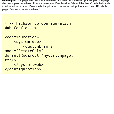
Remarques :
La page d'erreurs actuellement affichée peut être remplacée par une page
d'erreurs personnalisée. Pour ce faire, modifiez l'attribut "defaultRedirect" de la balise de
configuration <customErrors> de l'application, de sorte qu'il pointe vers une URL de la
page d'erreurs personnalisée !
<!-- Fichier de configuration 
Web.Config -->

<configuration>

    <system.web>

        <customErrors 
mode="RemoteOnly" 
defaultRedirect="mycustompage.h
tm"/>

    </system.web>

</configuration>