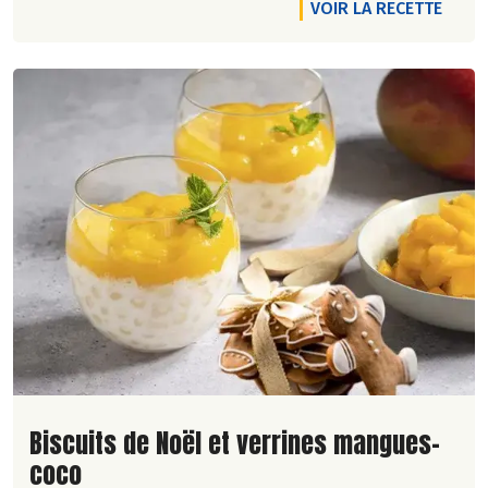
VOIR LA RECETTE
Lire la suite de la recette
Biscuits de Noël et verrines mangues-
coco