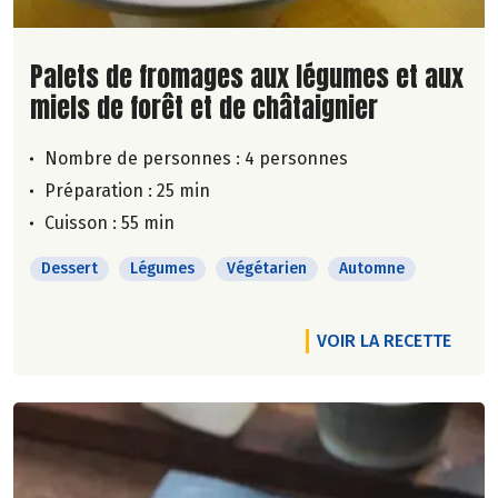
Lire la suite de la recette
Palets de fromages aux légumes et aux
miels de forêt et de châtaignier
Nombre de personnes :
4 personnes
Préparation : 25 min
Cuisson : 55 min
Dessert
Légumes
Végétarien
Automne
VOIR LA RECETTE