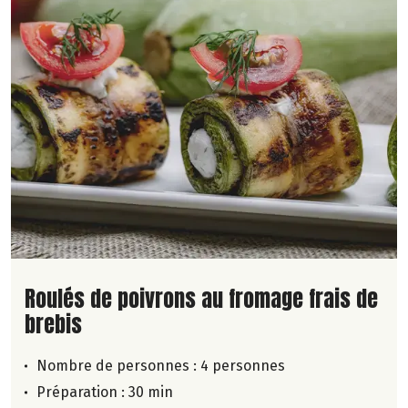
Lire la suite de la recette
Roulés de poivrons au fromage frais de
brebis
Nombre de personnes :
4 personnes
Préparation : 30 min