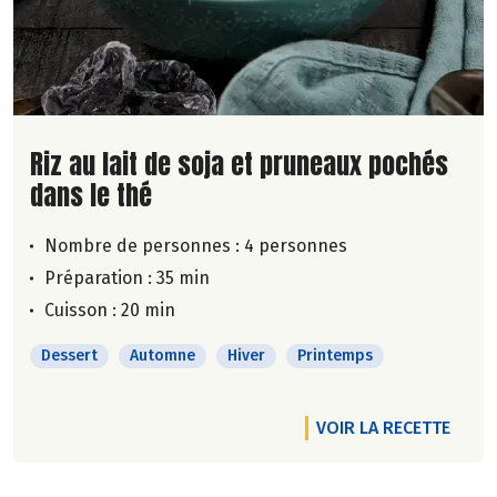
Lire la suite de la recette
Riz au lait de soja et pruneaux pochés
dans le thé
Nombre de personnes :
4 personnes
Préparation : 35 min
Cuisson : 20 min
Dessert
Automne
Hiver
Printemps
VOIR LA RECETTE