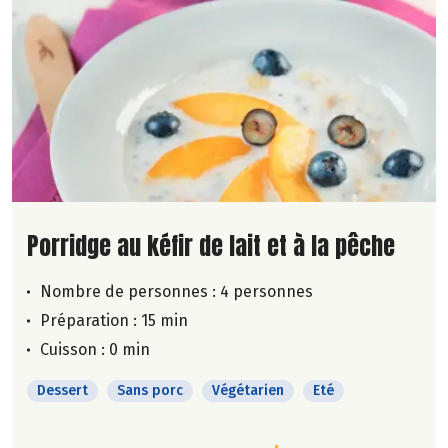
Lire la suite de la recette
Porridge au kéfir de lait et à la pêche
Nombre de personnes :
4 personnes
Préparation : 15 min
Cuisson : 0 min
Dessert
Sans porc
Végétarien
Eté