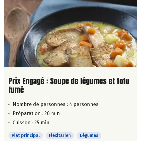
Lire la suite de la recette
Prix Engagé : Soupe de légumes et tofu
fumé
Nombre de personnes :
4 personnes
Préparation : 20 min
Cuisson : 25 min
Plat principal
Flexitarien
Légumes