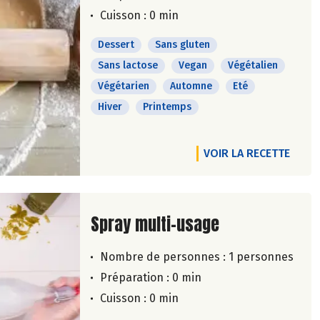
Cuisson : 0 min
Dessert
Sans gluten
Sans lactose
Vegan
Végétalien
Végétarien
Automne
Eté
Hiver
Printemps
VOIR LA RECETTE
Lire la suite de la recette
Spray multi-usage
Nombre de personnes :
1 personnes
Préparation : 0 min
Cuisson : 0 min