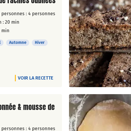
ite de la recette
 de racines oubliées
 personnes :
4 personnes
 : 20 min
5 min
l
Automne
Hiver
VOIR LA RECETTE
ite de la recette
ronnée & mousse de
 personnes :
4 personnes