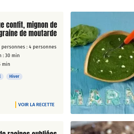
ite de la recette
e confit, mignon de
 graine de moutarde
 personnes :
4 personnes
 : 30 min
5 min
l
Hiver
VOIR LA RECETTE