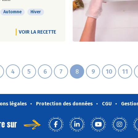
Automne
Hiver
VOIR LA RECETTE
4
5
6
7
8
9
10
11
ons légales
Protection des données
CGU
Gestio
re sur