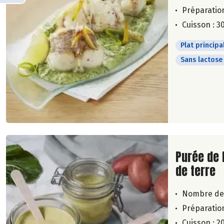
Préparation
Cuisson : 3
Plat principa
Sans lactose
Lire la su
Purée de 
de terre
Nombre de
Préparation
Cuisson : 2