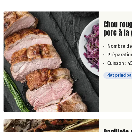
Lire la su
Chou roug
porc à la
Nombre de
Préparation
Cuisson : 4
Plat principa