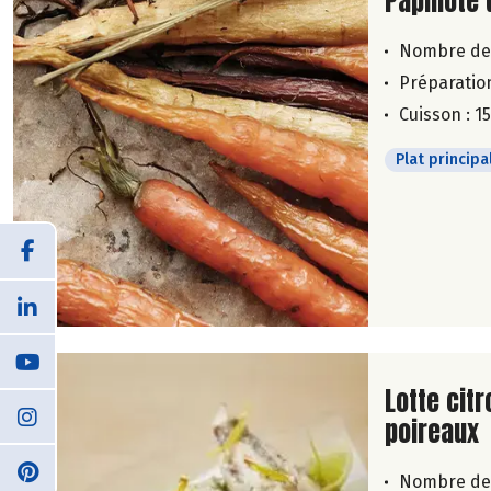
Lire la su
Papillote
Nombre de
Préparation
Cuisson : 1
Plat principa
Lire la su
Lotte cit
poireaux
Nombre de