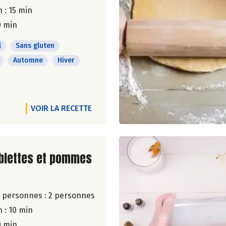
 : 15 min
0 min
l
Sans gluten
Automne
Hiver
VOIR LA RECETTE
ite de la recette
blettes et pommes
 personnes :
2 personnes
 : 10 min
0 min