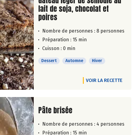
Lire la suite de la recette
Gâteau léger de semoule au
lait de soja, chocolat et
poires
Nombre de personnes :
8 personnes
Préparation : 15 min
Cuisson : 0 min
Dessert
Automne
Hiver
VOIR LA RECETTE
Lire la suite de la recette
Pâte brisée
Nombre de personnes :
4 personnes
Préparation : 15 min