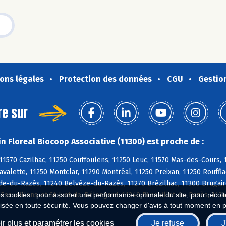
ons légales
Protection des données
CGU
Gestio
re sur
n Floreal Biocoop Associative (11300) est proche de :
11570 Cazilhac, 11250 Couffoulens, 11250 Leuc, 11570 Mas-des-Cours, 11
avalette, 11250 Montclar, 11290 Montréal, 11250 Preixan, 11250 Rouffi
e-du-Razès, 11240 Belvèze-du-Razès, 11270 Brézilhac, 11300 Brugairo
Escueillens-et-St-Just-de-Bélengard, 11240 Fenouillet-du-Razès, 112
es cookies : pour assurer une performance optimale du site, pour récolter
isée en toute sécurité. Vous pouvez changer d'avis à tout moment en 
r plus et paramétrer les cookies
Je refuse
J