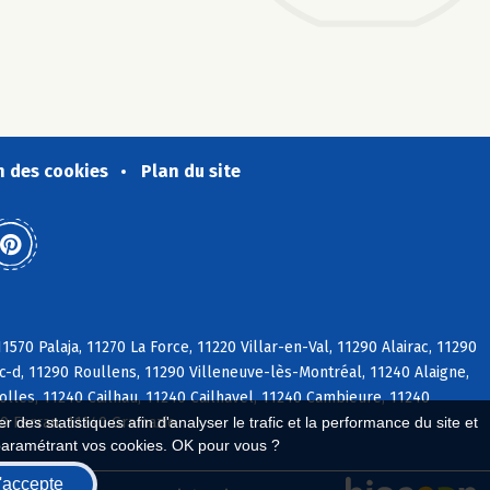
n des cookies
Plan du site
570 Palaja, 11270 La Force, 11220 Villar-en-Val, 11290 Alairac, 11290
ac-d, 11290 Roullens, 11290 Villeneuve-lès-Montréal, 11240 Alaigne,
lles, 11240 Cailhau, 11240 Cailhavel, 11240 Cambieure, 11240
40 Ferran, 11240 Gramazie
 des statistiques afin d'analyser le trafic et la performance du site et
paramétrant vos cookies. OK pour vous ?
'accepte