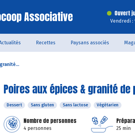
iocoop Associative
Ouvert j
Vendredi :
Actualités
Recettes
Paysans associés
Maga
granité...
Poires aux épices & granité de
Dessert
Sans gluten
Sans lactose
Végétarien
Nombre de personnes
Prépara
4 personnes
25 min