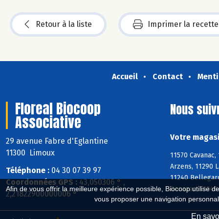
Retour à la liste
Imprimer la recette
Accueil
Contact
Menti
Floreal Biocoop
Nous suiv
Associative
Votre magasi
29 avenue Fabre d'Eglantine
11300 Limoux
11570 Cavanac, 
Arzens, 11290 L
Téléphone :
04 30 07 39 97
11240 Bellegard
Coordonnées GPS :
43,050306 ° ,
Donazac, 11240 
Afin de vous offrir la meilleure expérience possible, Biocoop utilise d
2,21822900000006 °
vous proposer une navigation personnal
En savoi