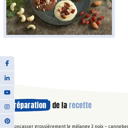
Préparation
de la
recette
Concasser grossièrement le mélange 3 noix – cannebe