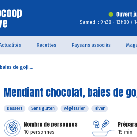
iocoop
Ouvert j
ve
Samedi : 9h30 - 13h00 / 
Actualités
Recettes
Paysans associés
Maga
aies de goji,...
Mendiant chocolat, baies de goj
Dessert
Sans gluten
Végétarien
Hiver
Nombre de personnes
Prépara
10 personnes
15 min