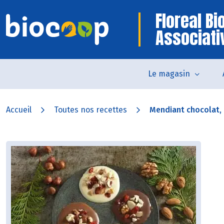
Floreal B
Associati
Le magasin
Accueil
Toutes nos recettes
Mendiant chocolat, b