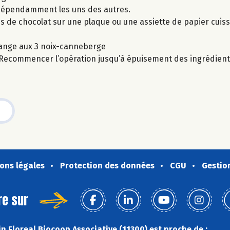
indépendamment les uns des autres.
ues de chocolat sur une plaque ou une assiette de papier cuiss
ange aux 3 noix-canneberge
. Recommencer l’opération jusqu’à épuisement des ingrédient
ons légales
Protection des données
CGU
Gestio
re sur
n Floreal Biocoop Associative (11300) est proche de :