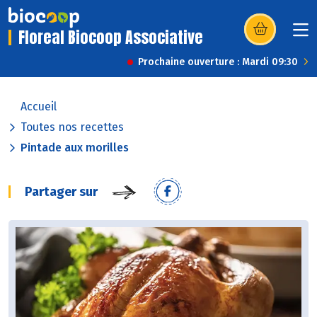
Floreal Biocoop Associative
(s’ouvre dans u
Prochaine ouverture : Mardi 09:30
Accueil
Toutes nos recettes
Pintade aux morilles
Partager sur