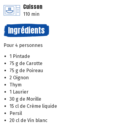
Cuisson
110 min
Ingrédients
Pour 4 personnes
1 Pintade
75 g de Carotte
75 g de Poireau
2 Oignon
Thym
1 Laurier
30 g de Morille
15 cl de Crème liquide
Persil
20 cl de Vin blanc