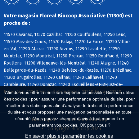
Votre magasin Floreal Biocoop Associative (11300) est
proche de :
11570 Cavanac, 11570 Cazilhac, 11250 Couffoulens, 11250 Leuc,
11570 Mas-des-Cours, 11570 Palaja, 11270 La Force, 11220 Villar-
en-Val, 11290 Alairac, 11290 Arzens, 11290 Lavalette, 11250
Montclar, 11290 Montréal, 11250 Preixan, 11250 Rouffiac-d, 11290
Roullens, 11290 Villeneuve-lès-Montréal, 11240 Alaigne, 11240
Bellegarde-du-Razès, 11240 Belvèze-du-Razès, 11270 Brézilhac,
11300 Brugairolles, 11240 Cailhau, 11240 Cailhavel, 11240
Cambieure, 11240 Donazac, 11240 Escueillens-et-St-Just-de-
Bélengard, 11240 Fenouillet-du-Razès, 11240 Ferran, 11240
Afin de vous offrir la meilleure expérience possible, Biocoop utilise
Gramazie
des cookies : pour assurer une performance optimale du site, pour
récolter des statistiques afin d'analyser le trafic et la performance
du site et vous proposer une navigation personnalisée en toute
sécurité. Vous pouvez changer d'avis à tout moment en
Biocoop.fr
Le réseau Biocoop
paramétrant vos cookies. OK pour vous ?
Copyright Biocoop 2026
En savoir plus et paramétrer les cookies