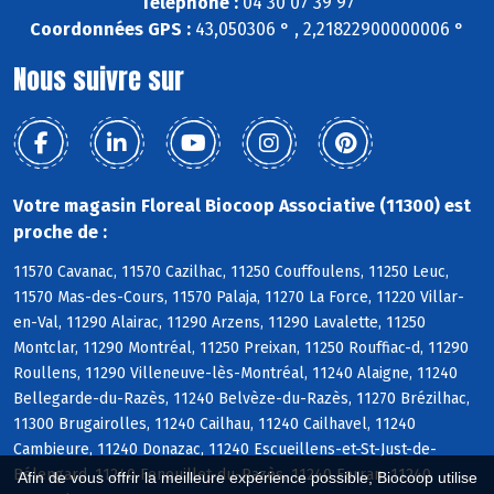
Téléphone :
04 30 07 39 97
Coordonnées GPS :
43,050306 ° , 2,21822900000006 °
Nous suivre sur
Votre magasin Floreal Biocoop Associative (11300) est
proche de :
11570 Cavanac, 11570 Cazilhac, 11250 Couffoulens, 11250 Leuc,
11570 Mas-des-Cours, 11570 Palaja, 11270 La Force, 11220 Villar-
en-Val, 11290 Alairac, 11290 Arzens, 11290 Lavalette, 11250
Montclar, 11290 Montréal, 11250 Preixan, 11250 Rouffiac-d, 11290
Roullens, 11290 Villeneuve-lès-Montréal, 11240 Alaigne, 11240
Bellegarde-du-Razès, 11240 Belvèze-du-Razès, 11270 Brézilhac,
11300 Brugairolles, 11240 Cailhau, 11240 Cailhavel, 11240
Cambieure, 11240 Donazac, 11240 Escueillens-et-St-Just-de-
Bélengard, 11240 Fenouillet-du-Razès, 11240 Ferran, 11240
Afin de vous offrir la meilleure expérience possible, Biocoop utilise