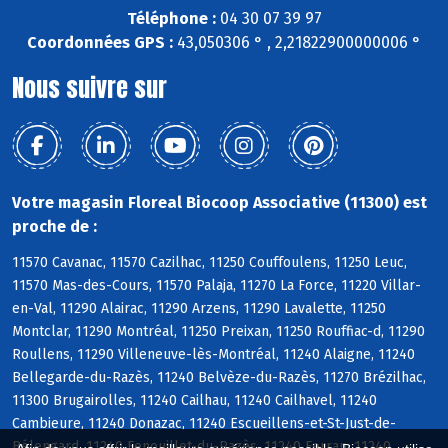
Téléphone :
04 30 07 39 97
Coordonnées GPS :
43,050306 ° , 2,21822900000006 °
Nous suivre sur
Votre magasin Floreal Biocoop Associative (11300) est
proche de :
11570 Cavanac, 11570 Cazilhac, 11250 Couffoulens, 11250 Leuc,
11570 Mas-des-Cours, 11570 Palaja, 11270 La Force, 11220 Villar-
en-Val, 11290 Alairac, 11290 Arzens, 11290 Lavalette, 11250
Montclar, 11290 Montréal, 11250 Preixan, 11250 Rouffiac-d, 11290
Roullens, 11290 Villeneuve-lès-Montréal, 11240 Alaigne, 11240
Bellegarde-du-Razès, 11240 Belvèze-du-Razès, 11270 Brézilhac,
11300 Brugairolles, 11240 Cailhau, 11240 Cailhavel, 11240
Cambieure, 11240 Donazac, 11240 Escueillens-et-St-Just-de-
Bélengard, 11240 Fenouillet-du-Razès, 11240 Ferran, 11240