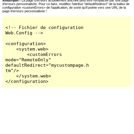
Remarques :
La page d'erreurs actuellement affichée peut être remplacée par une page
d'erreurs personnalisée. Pour ce faire, modifiez l'attribut "defaultRedirect" de la balise de
configuration <customErrors> de l'application, de sorte qu'il pointe vers une URL de la
page d'erreurs personnalisée !
<!-- Fichier de configuration 
Web.Config -->

<configuration>

    <system.web>

        <customErrors 
mode="RemoteOnly" 
defaultRedirect="mycustompage.h
tm"/>

    </system.web>

</configuration>