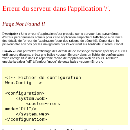
Erreur du serveur dans l'application '/'.
Page Not Found !!
Description :
Une erreur d'application s'est produite sur le serveur. Les paramètres
d'erreur personnalisés actuels pour cette application empêchent l'affichage à distance
des détails de l'erreur de l'application (pour des raisons de sécurité). Cependant, ils
peuvent être affichés par les navigateurs qui s'exécutent sur l'ordinateur serveur local.
Détails =
Pour permettre l'affichage des détails de ce message d'erreur spécifique sur les
ordinateurs distants, créez une balise <customErrors> dans un fichier de configuration
"web.config" situé dans le répertoire racine de l'application Web en cours. Attribuez
ensuite la valeur "off" à l'attribut "mode" de cette balise <customErrors>.
<!-- Fichier de configuration 
Web.Config -->

<configuration>

    <system.web>

        <customErrors 
mode="Off"/>

    </system.web>

</configuration>