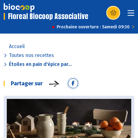
Floreal Biocoop Associative
(s’ouvre dans u
Prochaine ouverture : Samedi 09:30
Accueil
Toutes nos recettes
Étoiles en pain d'épice par...
Partager sur