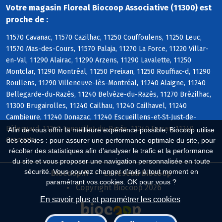
Votre magasin Floreal Biocoop Associative (11300) est
proche de :
11570 Cavanac, 11570 Cazilhac, 11250 Couffoulens, 11250 Leuc,
11570 Mas-des-Cours, 11570 Palaja, 11270 La Force, 11220 Villar-
en-Val, 11290 Alairac, 11290 Arzens, 11290 Lavalette, 11250
Montclar, 11290 Montréal, 11250 Preixan, 11250 Rouffiac-d, 11290
Roullens, 11290 Villeneuve-lès-Montréal, 11240 Alaigne, 11240
Bellegarde-du-Razès, 11240 Belvèze-du-Razès, 11270 Brézilhac,
11300 Brugairolles, 11240 Cailhau, 11240 Cailhavel, 11240
Cambieure, 11240 Donazac, 11240 Escueillens-et-St-Just-de-
Bélengard, 11240 Fenouillet-du-Razès, 11240 Ferran, 11240
Afin de vous offrir la meilleure expérience possible, Biocoop utilise
Gramazie
des cookies : pour assurer une performance optimale du site, pour
récolter des statistiques afin d'analyser le trafic et la performance
du site et vous proposer une navigation personnalisée en toute
sécurité. Vous pouvez changer d'avis à tout moment en
Biocoop.fr
Le réseau Biocoop
paramétrant vos cookies. OK pour vous ?
Copyright Biocoop 2026
En savoir plus et paramétrer les cookies