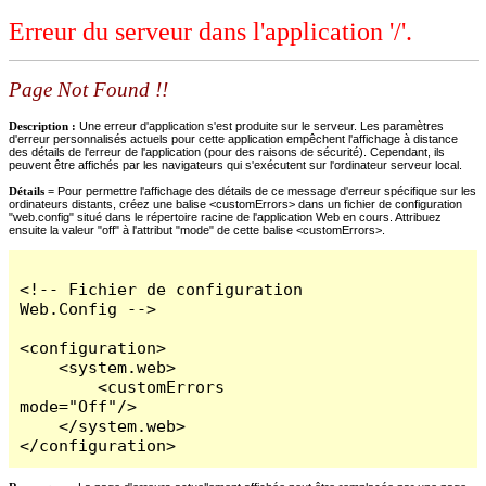
Erreur du serveur dans l'application '/'.
Page Not Found !!
Description :
Une erreur d'application s'est produite sur le serveur. Les paramètres
d'erreur personnalisés actuels pour cette application empêchent l'affichage à distance
des détails de l'erreur de l'application (pour des raisons de sécurité). Cependant, ils
peuvent être affichés par les navigateurs qui s'exécutent sur l'ordinateur serveur local.
Détails =
Pour permettre l'affichage des détails de ce message d'erreur spécifique sur les
ordinateurs distants, créez une balise <customErrors> dans un fichier de configuration
"web.config" situé dans le répertoire racine de l'application Web en cours. Attribuez
ensuite la valeur "off" à l'attribut "mode" de cette balise <customErrors>.
<!-- Fichier de configuration 
Web.Config -->

<configuration>

    <system.web>

        <customErrors 
mode="Off"/>

    </system.web>

</configuration>