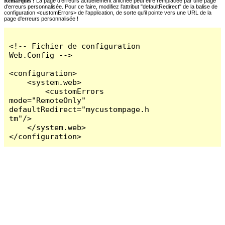
Remarques :
La page d'erreurs actuellement affichée peut être remplacée par une page
d'erreurs personnalisée. Pour ce faire, modifiez l'attribut "defaultRedirect" de la balise de
configuration <customErrors> de l'application, de sorte qu'il pointe vers une URL de la
page d'erreurs personnalisée !
<!-- Fichier de configuration 
Web.Config -->

<configuration>

    <system.web>

        <customErrors 
mode="RemoteOnly" 
defaultRedirect="mycustompage.h
tm"/>

    </system.web>

</configuration>