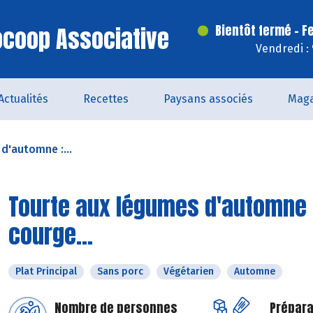
iocoop Associative
Bientôt fermé - F
Vendredi :
Actualités
Recettes
Paysans associés
Maga
d'automne :...
Tourte aux légumes d'automne 
courge...
Plat Principal
Sans porc
Végétarien
Automne
Nombre de personnes
Prépara