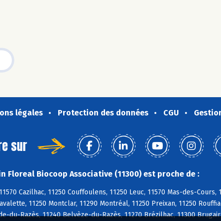
ons légales
Protection des données
CGU
Gestio
re sur
n Floreal Biocoop Associative (11300) est proche de :
11570 Cazilhac, 11250 Couffoulens, 11250 Leuc, 11570 Mas-des-Cours, 11
avalette, 11250 Montclar, 11290 Montréal, 11250 Preixan, 11250 Rouffi
e-du-Razès, 11240 Belvèze-du-Razès, 11270 Brézilhac, 11300 Brugairo