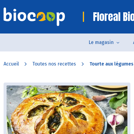
Floreal B
Le magasin
Accueil
Toutes nos recettes
Tourte aux légumes 