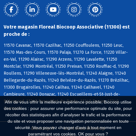
Votre magasin Floreal Biocoop Associative (11300) est
proche de :
11570 Cavanac, 11570 Cazilhac, 11250 Couffoulens, 11250 Leuc,
11570 Mas-des-Cours, 11570 Palaja, 11270 La Force, 11220 Villar-
en-Val, 11290 Alairac, 11290 Arzens, 11290 Lavalette, 11250
Montclar, 11290 Montréal, 11250 Preixan, 11250 Rouffiac-d, 11290
Roullens, 11290 Villeneuve-lès-Montréal, 11240 Alaigne, 11240
Bellegarde-du-Razès, 11240 Belvèze-du-Razès, 11270 Brézilhac,
11300 Brugairolles, 11240 Cailhau, 11240 Cailhavel, 11240
Cambieure, 11240 Donazac, 11240 Escueillens-et-St-Just-de-
Bélengard, 11240 Fenouillet-du-Razès, 11240 Ferran, 11240
Afin de vous offrir la meilleure expérience possible, Biocoop utilise
Gramazie
des cookies : pour assurer une performance optimale du site, pour
récolter des statistiques afin d'analyser le trafic et la performance
du site et vous proposer une navigation personnalisée en toute
sécurité. Vous pouvez changer d'avis à tout moment en
Biocoop.fr
Le réseau Biocoop
paramétrant vos cookies. OK pour vous ?