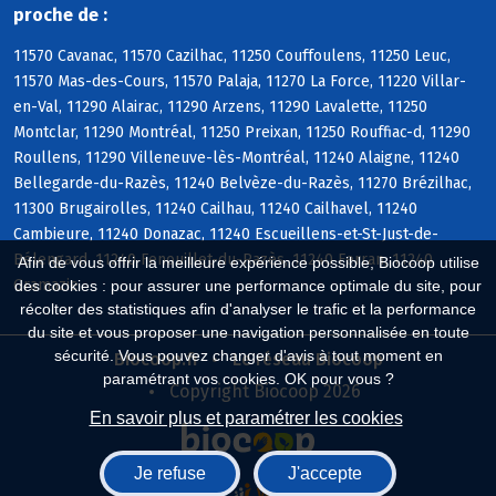
proche de :
11570 Cavanac, 11570 Cazilhac, 11250 Couffoulens, 11250 Leuc,
11570 Mas-des-Cours, 11570 Palaja, 11270 La Force, 11220 Villar-
en-Val, 11290 Alairac, 11290 Arzens, 11290 Lavalette, 11250
Montclar, 11290 Montréal, 11250 Preixan, 11250 Rouffiac-d, 11290
Roullens, 11290 Villeneuve-lès-Montréal, 11240 Alaigne, 11240
Bellegarde-du-Razès, 11240 Belvèze-du-Razès, 11270 Brézilhac,
11300 Brugairolles, 11240 Cailhau, 11240 Cailhavel, 11240
Cambieure, 11240 Donazac, 11240 Escueillens-et-St-Just-de-
Bélengard, 11240 Fenouillet-du-Razès, 11240 Ferran, 11240
Afin de vous offrir la meilleure expérience possible, Biocoop utilise
Gramazie
des cookies : pour assurer une performance optimale du site, pour
récolter des statistiques afin d'analyser le trafic et la performance
du site et vous proposer une navigation personnalisée en toute
sécurité. Vous pouvez changer d'avis à tout moment en
Biocoop.fr
Le réseau Biocoop
paramétrant vos cookies. OK pour vous ?
Copyright Biocoop 2026
En savoir plus et paramétrer les cookies
Je refuse
J'accepte
Réalisé par