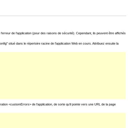
l'erreur de l'application (pour des raisons de sécurité). Cependant, ils peuvent être affichés
fig" situé dans le répertoire racine de l'application Web en cours. Attribuez ensuite la
uration <customErrors> de l'application, de sorte qu'il pointe vers une URL de la page