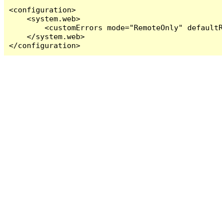
<configuration>

    <system.web>

        <customErrors mode="RemoteOnly" defaultR
    </system.web>

</configuration>