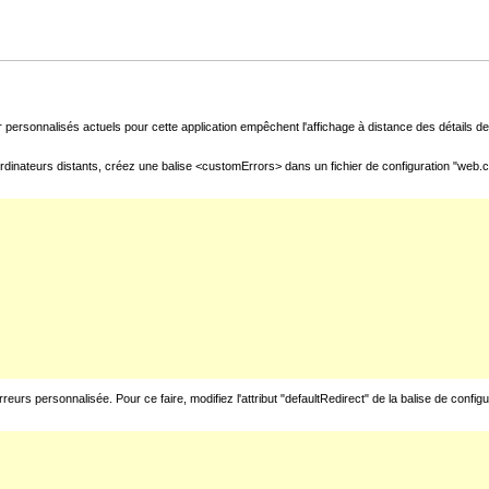
 personnalisés actuels pour cette application empêchent l'affichage à distance des détails de 
rdinateurs distants, créez une balise <customErrors> dans un fichier de configuration "web.con
urs personnalisée. Pour ce faire, modifiez l'attribut "defaultRedirect" de la balise de config