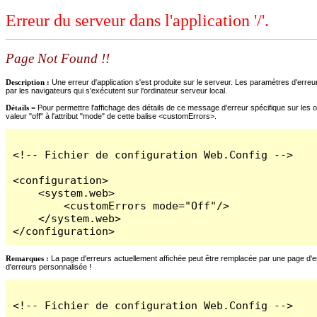
Erreur du serveur dans l'application '/'.
Page Not Found !!
Description :
Une erreur d'application s'est produite sur le serveur. Les paramètres d'erreur
par les navigateurs qui s'exécutent sur l'ordinateur serveur local.
Détails =
Pour permettre l'affichage des détails de ce message d'erreur spécifique sur les o
valeur "off" à l'attribut "mode" de cette balise <customErrors>.
<!-- Fichier de configuration Web.Config -->

<configuration>

    <system.web>

        <customErrors mode="Off"/>

    </system.web>

</configuration>
Remarques :
La page d'erreurs actuellement affichée peut être remplacée par une page d'erre
d'erreurs personnalisée !
<!-- Fichier de configuration Web.Config -->
