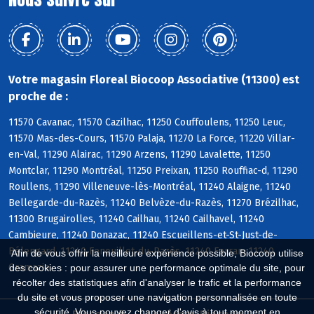
Votre magasin Floreal Biocoop Associative (11300) est
proche de :
11570 Cavanac, 11570 Cazilhac, 11250 Couffoulens, 11250 Leuc,
11570 Mas-des-Cours, 11570 Palaja, 11270 La Force, 11220 Villar-
en-Val, 11290 Alairac, 11290 Arzens, 11290 Lavalette, 11250
Montclar, 11290 Montréal, 11250 Preixan, 11250 Rouffiac-d, 11290
Roullens, 11290 Villeneuve-lès-Montréal, 11240 Alaigne, 11240
Bellegarde-du-Razès, 11240 Belvèze-du-Razès, 11270 Brézilhac,
11300 Brugairolles, 11240 Cailhau, 11240 Cailhavel, 11240
Cambieure, 11240 Donazac, 11240 Escueillens-et-St-Just-de-
Bélengard, 11240 Fenouillet-du-Razès, 11240 Ferran, 11240
Afin de vous offrir la meilleure expérience possible, Biocoop utilise
Gramazie
des cookies : pour assurer une performance optimale du site, pour
récolter des statistiques afin d'analyser le trafic et la performance
du site et vous proposer une navigation personnalisée en toute
sécurité. Vous pouvez changer d'avis à tout moment en