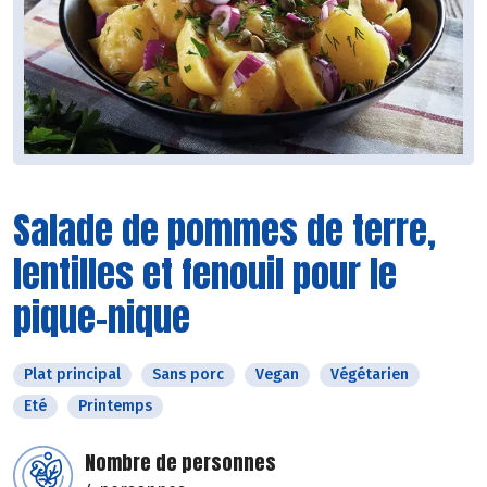
Salade de pommes de terre,
lentilles et fenouil pour le
pique-nique
Plat principal
Sans porc
Vegan
Végétarien
Eté
Printemps
Nombre de personnes