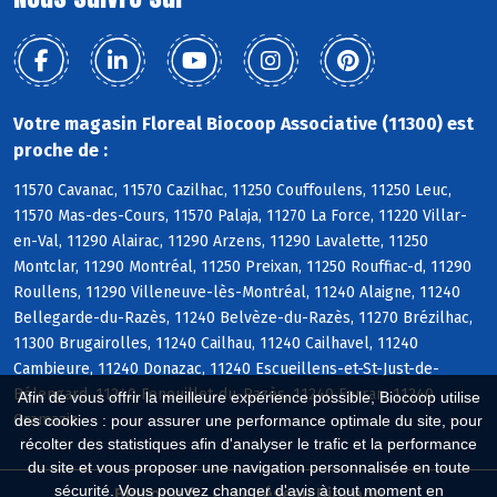
Votre magasin Floreal Biocoop Associative (11300) est
proche de :
11570 Cavanac, 11570 Cazilhac, 11250 Couffoulens, 11250 Leuc,
11570 Mas-des-Cours, 11570 Palaja, 11270 La Force, 11220 Villar-
en-Val, 11290 Alairac, 11290 Arzens, 11290 Lavalette, 11250
Montclar, 11290 Montréal, 11250 Preixan, 11250 Rouffiac-d, 11290
Roullens, 11290 Villeneuve-lès-Montréal, 11240 Alaigne, 11240
Bellegarde-du-Razès, 11240 Belvèze-du-Razès, 11270 Brézilhac,
11300 Brugairolles, 11240 Cailhau, 11240 Cailhavel, 11240
Cambieure, 11240 Donazac, 11240 Escueillens-et-St-Just-de-
Bélengard, 11240 Fenouillet-du-Razès, 11240 Ferran, 11240
Afin de vous offrir la meilleure expérience possible, Biocoop utilise
Gramazie
des cookies : pour assurer une performance optimale du site, pour
récolter des statistiques afin d'analyser le trafic et la performance
du site et vous proposer une navigation personnalisée en toute
sécurité. Vous pouvez changer d'avis à tout moment en
Biocoop.fr
Le réseau Biocoop