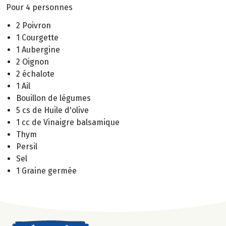
Pour 4 personnes
2 Poivron
1 Courgette
1 Aubergine
2 Oignon
2 échalote
1 Ail
Bouillon de légumes
5 cs de Huile d'olive
1 cc de Vinaigre balsamique
Thym
Persil
Sel
1 Graine germée