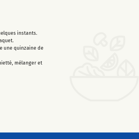
uelques instants.
paquet.
ire une quinzaine de
mietté, mélanger et