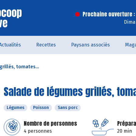
iocoop
Prochaine ouverture :
ve
Dima
Actualités
Recettes
Paysans associés
Maga
rillés, tomates...
Salade de légumes grillés, tom
Légumes
Poisson
Sans porc
Nombre de personnes
Prépara
4 personnes
20 min