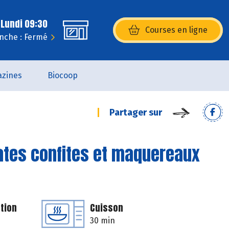
 Lundi 09:30
Courses en ligne
(s’ouvre dans une nouvelle fenêtr
nche : Fermé
zines
Biocoop
Partager sur
ates confites et maquereaux
tion
Cuisson
30 min