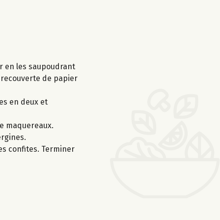
er en les saupoudrant
, recouverte de papier
es en deux et
 de maquereaux.
ergines.
es confites. Terminer