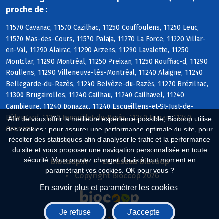
proche de :
11570 Cavanac, 11570 Cazilhac, 11250 Couffoulens, 11250 Leuc,
11570 Mas-des-Cours, 11570 Palaja, 11270 La Force, 11220 Villar-
en-Val, 11290 Alairac, 11290 Arzens, 11290 Lavalette, 11250
Montclar, 11290 Montréal, 11250 Preixan, 11250 Rouffiac-d, 11290
Roullens, 11290 Villeneuve-lès-Montréal, 11240 Alaigne, 11240
Bellegarde-du-Razès, 11240 Belvèze-du-Razès, 11270 Brézilhac,
11300 Brugairolles, 11240 Cailhau, 11240 Cailhavel, 11240
Cambieure, 11240 Donazac, 11240 Escueillens-et-St-Just-de-
Bélengard, 11240 Fenouillet-du-Razès, 11240 Ferran, 11240
Afin de vous offrir la meilleure expérience possible, Biocoop utilise
Gramazie
des cookies : pour assurer une performance optimale du site, pour
récolter des statistiques afin d'analyser le trafic et la performance
du site et vous proposer une navigation personnalisée en toute
sécurité. Vous pouvez changer d'avis à tout moment en
Biocoop.fr
Le réseau Biocoop
paramétrant vos cookies. OK pour vous ?
Copyright Biocoop 2026
En savoir plus et paramétrer les cookies
Je refuse
J'accepte