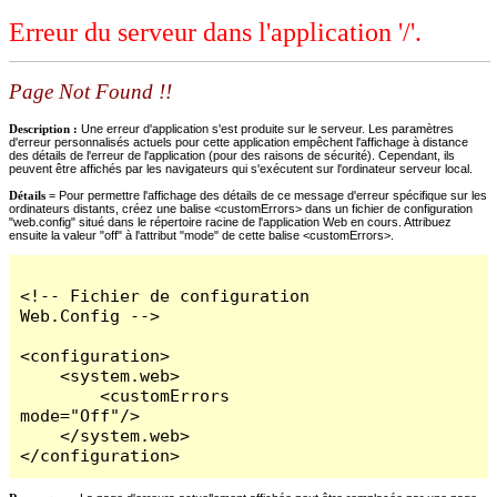
Erreur du serveur dans l'application '/'.
Page Not Found !!
Description :
Une erreur d'application s'est produite sur le serveur. Les paramètres
d'erreur personnalisés actuels pour cette application empêchent l'affichage à distance
des détails de l'erreur de l'application (pour des raisons de sécurité). Cependant, ils
peuvent être affichés par les navigateurs qui s'exécutent sur l'ordinateur serveur local.
Détails =
Pour permettre l'affichage des détails de ce message d'erreur spécifique sur les
ordinateurs distants, créez une balise <customErrors> dans un fichier de configuration
"web.config" situé dans le répertoire racine de l'application Web en cours. Attribuez
ensuite la valeur "off" à l'attribut "mode" de cette balise <customErrors>.
<!-- Fichier de configuration 
Web.Config -->

<configuration>

    <system.web>

        <customErrors 
mode="Off"/>

    </system.web>

</configuration>