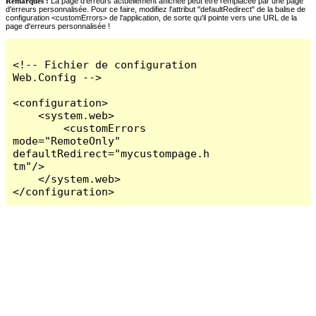
Remarques :
La page d'erreurs actuellement affichée peut être remplacée par une page
d'erreurs personnalisée. Pour ce faire, modifiez l'attribut "defaultRedirect" de la balise de
configuration <customErrors> de l'application, de sorte qu'il pointe vers une URL de la
page d'erreurs personnalisée !
<!-- Fichier de configuration 
Web.Config -->

<configuration>

    <system.web>

        <customErrors 
mode="RemoteOnly" 
defaultRedirect="mycustompage.h
tm"/>

    </system.web>

</configuration>