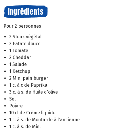
Ingrédients
Pour 2 personnes
2 Steak végétal
2 Patate douce
1 Tomate
2 Cheddar
1 Salade
1 Ketchup
2 Mini pain burger
1 c. à c de Paprika
3 c. à s. de Huile d'olive
Sel
Poivre
10 cl de Crème liquide
1 c. à s. de Moutarde à l'ancienne
1 c. à s. de Miel