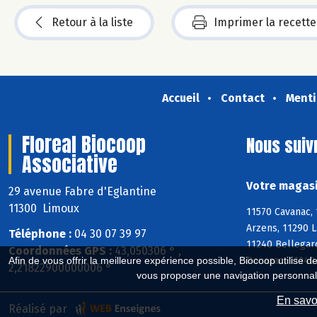
Retour à la liste
Imprimer la recette
Accueil
Contact
Menti
Floreal Biocoop
Nous suiv
Associative
Votre magasi
29 avenue Fabre d'Eglantine
11300 Limoux
11570 Cavanac, 
Arzens, 11290 L
Téléphone :
04 30 07 39 97
11240 Bellegard
Coordonnées GPS :
43,050306 ° ,
Donazac, 11240 
Afin de vous offrir la meilleure expérience possible, Biocoop utilise d
2,21822900000006 °
vous proposer une navigation personnal
En savoi
Réalisé par