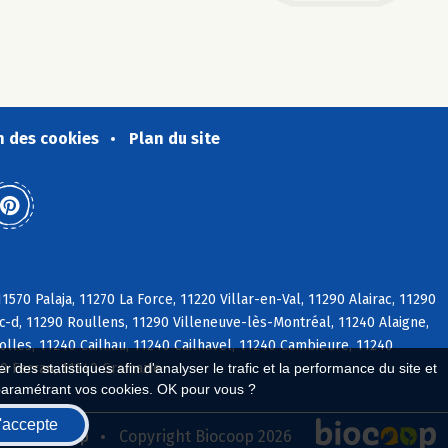
n des cookies
Plan du site
570 Palaja, 11270 La Force, 11220 Villar-en-Val, 11290 Alairac, 11290
ac-d, 11290 Roullens, 11290 Villeneuve-lès-Montréal, 11240 Alaigne,
lles, 11240 Cailhau, 11240 Cailhavel, 11240 Cambieure, 11240
40 Ferran, 11240 Gramazie
 des statistiques afin d'analyser le trafic et la performance du site et
paramétrant vos cookies. OK pour vous ?
'accepte
seau Biocoop
Copyright Biocoop 2026