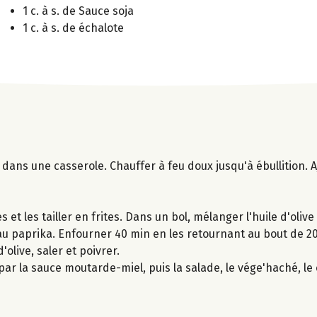
1 c. à s. de Sauce soja
1 c. à s. de échalote
dans une casserole. Chauffer à feu doux jusqu'à ébullition. Aj
et les tailler en frites. Dans un bol, mélanger l'huile d'olive
le au paprika. Enfourner 40 min en les retournant au bout de 
'olive, saler et poivrer.
r la sauce moutarde-miel, puis la salade, le vége'haché, le