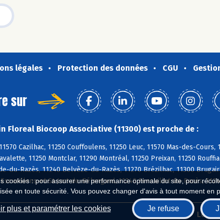
ons légales
Protection des données
CGU
Gestio
re sur
n Floreal Biocoop Associative (11300) est proche de :
11570 Cazilhac, 11250 Couffoulens, 11250 Leuc, 11570 Mas-des-Cours, 11
avalette, 11250 Montclar, 11290 Montréal, 11250 Preixan, 11250 Rouffi
e-du-Razès, 11240 Belvèze-du-Razès, 11270 Brézilhac, 11300 Brugairo
Escueillens-et-St-Just-de-Bélengard, 11240 Fenouillet-du-Razès, 112
es cookies : pour assurer une performance optimale du site, pour récolter
isée en toute sécurité. Vous pouvez changer d'avis à tout moment en 
r plus et paramétrer les cookies
Je refuse
J
Biocoop.fr
Le ré