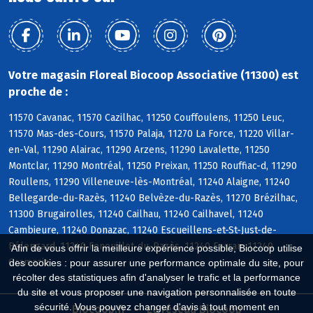
Votre magasin Floreal Biocoop Associative (11300) est
proche de :
11570 Cavanac, 11570 Cazilhac, 11250 Couffoulens, 11250 Leuc,
11570 Mas-des-Cours, 11570 Palaja, 11270 La Force, 11220 Villar-
en-Val, 11290 Alairac, 11290 Arzens, 11290 Lavalette, 11250
Montclar, 11290 Montréal, 11250 Preixan, 11250 Rouffiac-d, 11290
Roullens, 11290 Villeneuve-lès-Montréal, 11240 Alaigne, 11240
Bellegarde-du-Razès, 11240 Belvèze-du-Razès, 11270 Brézilhac,
11300 Brugairolles, 11240 Cailhau, 11240 Cailhavel, 11240
Cambieure, 11240 Donazac, 11240 Escueillens-et-St-Just-de-
Bélengard, 11240 Fenouillet-du-Razès, 11240 Ferran, 11240
Afin de vous offrir la meilleure expérience possible, Biocoop utilise
Gramazie
des cookies : pour assurer une performance optimale du site, pour
récolter des statistiques afin d'analyser le trafic et la performance
du site et vous proposer une navigation personnalisée en toute
sécurité. Vous pouvez changer d'avis à tout moment en
Biocoop.fr
Le réseau Biocoop