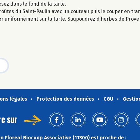
sez dans le fond de la tarte.
croûtes du Saint-Paulin avec un couteau puis le couper en tran
cer uniformément sur la tarte. Saupoudrez d’herbes de Prove
ons légales
Protection des données
CGU
Gestio
re sur
n Floreal Biocoop Associative (11300) est proche de :