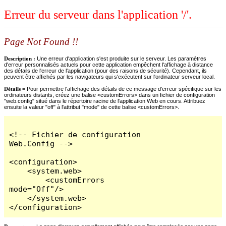
Erreur du serveur dans l'application '/'.
Page Not Found !!
Description :
Une erreur d'application s'est produite sur le serveur. Les paramètres
d'erreur personnalisés actuels pour cette application empêchent l'affichage à distance
des détails de l'erreur de l'application (pour des raisons de sécurité). Cependant, ils
peuvent être affichés par les navigateurs qui s'exécutent sur l'ordinateur serveur local.
Détails =
Pour permettre l'affichage des détails de ce message d'erreur spécifique sur les
ordinateurs distants, créez une balise <customErrors> dans un fichier de configuration
"web.config" situé dans le répertoire racine de l'application Web en cours. Attribuez
ensuite la valeur "off" à l'attribut "mode" de cette balise <customErrors>.
<!-- Fichier de configuration 
Web.Config -->

<configuration>

    <system.web>

        <customErrors 
mode="Off"/>

    </system.web>

</configuration>