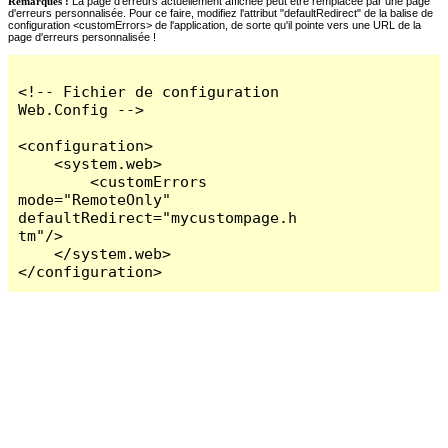
Remarques :
La page d'erreurs actuellement affichée peut être remplacée par une page
d'erreurs personnalisée. Pour ce faire, modifiez l'attribut "defaultRedirect" de la balise de
configuration <customErrors> de l'application, de sorte qu'il pointe vers une URL de la
page d'erreurs personnalisée !
<!-- Fichier de configuration 
Web.Config -->

<configuration>

    <system.web>

        <customErrors 
mode="RemoteOnly" 
defaultRedirect="mycustompage.h
tm"/>

    </system.web>

</configuration>