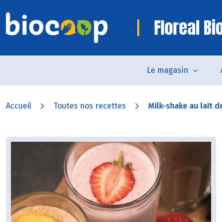
Floreal B
Le magasin
Accueil
Toutes nos recettes
Milk-shake au lait de 