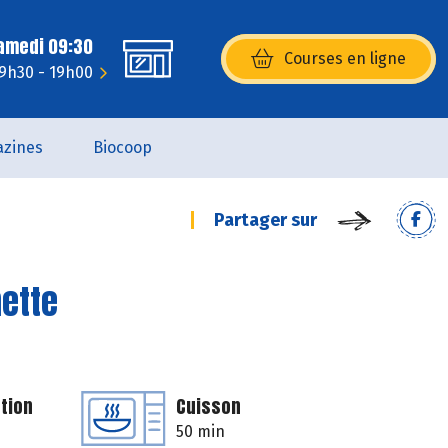
Samedi 09:30
Courses en ligne
(s’ouvre dans une nouvelle fenêtr
 9h30 - 19h00
zines
Biocoop
Partager sur
mette
tion
Cuisson
50 min