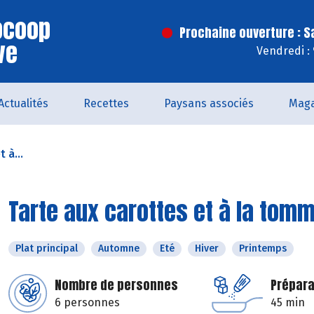
iocoop
Prochaine ouverture : 
ve
Vendredi :
Actualités
Recettes
Paysans associés
Maga
 à...
Tarte aux carottes et à la tom
Plat principal
Automne
Eté
Hiver
Printemps
Nombre de personnes
Prépara
6 personnes
45 min