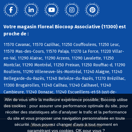
Votre magasin Floreal Biocoop Associative (11300) est
proche de :
11570 Cavanac, 11570 Cazilhac, 11250 Couffoulens, 11250 Leuc,
11570 Mas-des-Cours, 11570 Palaja, 11270 La Force, 11220 Villar-
en-Val, 11290 Alairac, 11290 Arzens, 11290 Lavalette, 11250
Montclar, 11290 Montréal, 11250 Preixan, 11250 Rouffiac-d, 11290
Roullens, 11290 Villeneuve-lès-Montréal, 11240 Alaigne, 11240
Bellegarde-du-Razès, 11240 Belvèze-du-Razès, 11270 Brézilhac,
11300 Brugairolles, 11240 Cailhau, 11240 Cailhavel, 11240
Cambieure, 11240 Donazac, 11240 Escueillens-et-St-Just-de-
Bélengard, 11240 Fenouillet-du-Razès, 11240 Ferran, 11240
Afin de vous offrir la meilleure expérience possible, Biocoop utilise
Gramazie
des cookies : pour assurer une performance optimale du site, pour
récolter des statistiques afin d'analyser le trafic et la performance
du site et vous proposer une navigation personnalisée en toute
sécurité. Vous pouvez changer d'avis à tout moment en
Biocoop.fr
Le réseau Biocoop
paramétrant vos cookies. OK pour vous ?