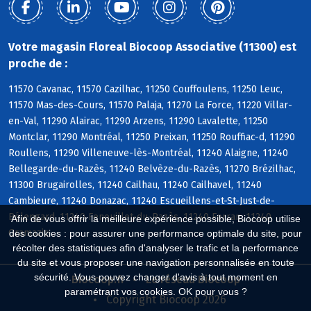
Votre magasin Floreal Biocoop Associative (11300) est
proche de :
11570 Cavanac, 11570 Cazilhac, 11250 Couffoulens, 11250 Leuc,
11570 Mas-des-Cours, 11570 Palaja, 11270 La Force, 11220 Villar-
en-Val, 11290 Alairac, 11290 Arzens, 11290 Lavalette, 11250
Montclar, 11290 Montréal, 11250 Preixan, 11250 Rouffiac-d, 11290
Roullens, 11290 Villeneuve-lès-Montréal, 11240 Alaigne, 11240
Bellegarde-du-Razès, 11240 Belvèze-du-Razès, 11270 Brézilhac,
11300 Brugairolles, 11240 Cailhau, 11240 Cailhavel, 11240
Cambieure, 11240 Donazac, 11240 Escueillens-et-St-Just-de-
Bélengard, 11240 Fenouillet-du-Razès, 11240 Ferran, 11240
Afin de vous offrir la meilleure expérience possible, Biocoop utilise
Gramazie
des cookies : pour assurer une performance optimale du site, pour
récolter des statistiques afin d'analyser le trafic et la performance
du site et vous proposer une navigation personnalisée en toute
sécurité. Vous pouvez changer d'avis à tout moment en
Biocoop.fr
Le réseau Biocoop
paramétrant vos cookies. OK pour vous ?
Copyright Biocoop 2026