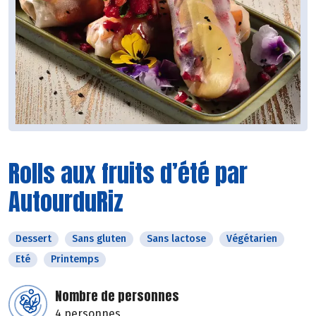
Rolls aux fruits d’été par
AutourduRiz
Dessert
Sans gluten
Sans lactose
Végétarien
Eté
Printemps
Nombre de personnes
4 personnes