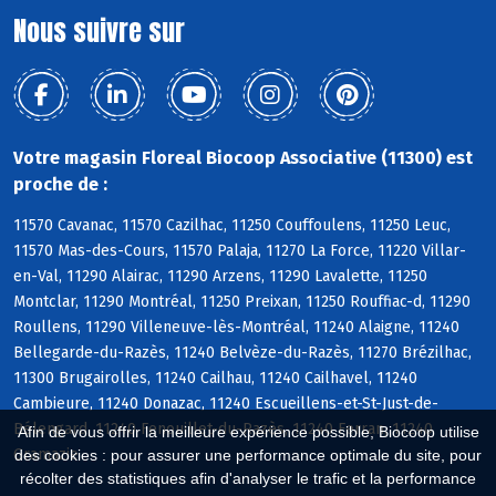
Nous suivre sur
Votre magasin Floreal Biocoop Associative (11300) est
proche de :
11570 Cavanac, 11570 Cazilhac, 11250 Couffoulens, 11250 Leuc,
11570 Mas-des-Cours, 11570 Palaja, 11270 La Force, 11220 Villar-
en-Val, 11290 Alairac, 11290 Arzens, 11290 Lavalette, 11250
Montclar, 11290 Montréal, 11250 Preixan, 11250 Rouffiac-d, 11290
Roullens, 11290 Villeneuve-lès-Montréal, 11240 Alaigne, 11240
Bellegarde-du-Razès, 11240 Belvèze-du-Razès, 11270 Brézilhac,
11300 Brugairolles, 11240 Cailhau, 11240 Cailhavel, 11240
Cambieure, 11240 Donazac, 11240 Escueillens-et-St-Just-de-
Bélengard, 11240 Fenouillet-du-Razès, 11240 Ferran, 11240
Afin de vous offrir la meilleure expérience possible, Biocoop utilise
Gramazie
des cookies : pour assurer une performance optimale du site, pour
récolter des statistiques afin d'analyser le trafic et la performance