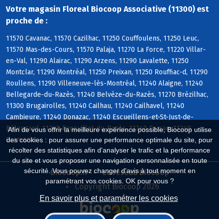
Votre magasin Floreal Biocoop Associative (11300) est
proche de :
11570 Cavanac, 11570 Cazilhac, 11250 Couffoulens, 11250 Leuc,
11570 Mas-des-Cours, 11570 Palaja, 11270 La Force, 11220 Villar-
en-Val, 11290 Alairac, 11290 Arzens, 11290 Lavalette, 11250
Montclar, 11290 Montréal, 11250 Preixan, 11250 Rouffiac-d, 11290
Roullens, 11290 Villeneuve-lès-Montréal, 11240 Alaigne, 11240
Bellegarde-du-Razès, 11240 Belvèze-du-Razès, 11270 Brézilhac,
11300 Brugairolles, 11240 Cailhau, 11240 Cailhavel, 11240
Cambieure, 11240 Donazac, 11240 Escueillens-et-St-Just-de-
Bélengard, 11240 Fenouillet-du-Razès, 11240 Ferran, 11240
Afin de vous offrir la meilleure expérience possible, Biocoop utilise
Gramazie
des cookies : pour assurer une performance optimale du site, pour
récolter des statistiques afin d'analyser le trafic et la performance
du site et vous proposer une navigation personnalisée en toute
sécurité. Vous pouvez changer d'avis à tout moment en
Biocoop.fr
Le réseau Biocoop
paramétrant vos cookies. OK pour vous ?
Copyright Biocoop 2026
En savoir plus et paramétrer les cookies