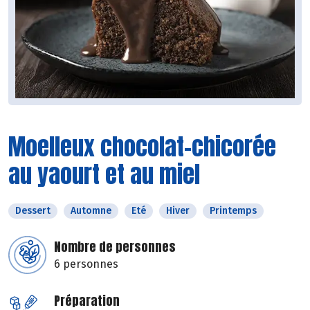
Moelleux chocolat-chicorée
au yaourt et au miel
Dessert
Automne
Eté
Hiver
Printemps
Nombre de personnes
6 personnes
Préparation