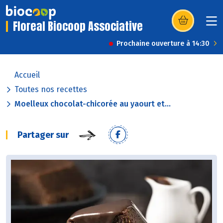
Floreal Biocoop Associative
(s’ouvre dans u
Prochaine ouverture à 14:30
Accueil
Toutes nos recettes
Moelleux chocolat-chicorée au yaourt et...
Partager sur