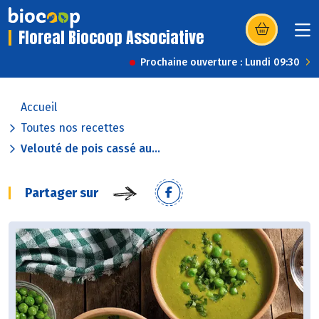
Floreal Biocoop Associative
(s’ouvre dans u
Prochaine ouverture : Lundi 09:30
Accueil
Toutes nos recettes
Velouté de pois cassé au...
Partager sur