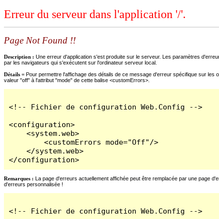
Erreur du serveur dans l'application '/'.
Page Not Found !!
Description :
Une erreur d'application s'est produite sur le serveur. Les paramètres d'erreur
par les navigateurs qui s'exécutent sur l'ordinateur serveur local.
Détails =
Pour permettre l'affichage des détails de ce message d'erreur spécifique sur les o
valeur "off" à l'attribut "mode" de cette balise <customErrors>.
<!-- Fichier de configuration Web.Config -->

<configuration>

    <system.web>

        <customErrors mode="Off"/>

    </system.web>

</configuration>
Remarques :
La page d'erreurs actuellement affichée peut être remplacée par une page d'erre
d'erreurs personnalisée !
<!-- Fichier de configuration Web.Config -->
