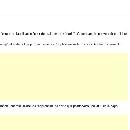
l'erreur de l'application (pour des raisons de sécurité). Cependant, ils peuvent être affichés
fig" situé dans le répertoire racine de l'application Web en cours. Attribuez ensuite la
uration <customErrors> de l'application, de sorte qu'il pointe vers une URL de la page