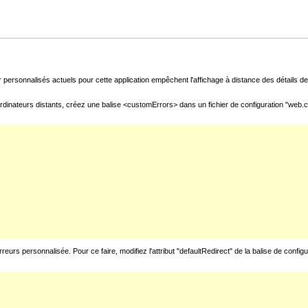
 personnalisés actuels pour cette application empêchent l'affichage à distance des détails de 
rdinateurs distants, créez une balise <customErrors> dans un fichier de configuration "web.con
urs personnalisée. Pour ce faire, modifiez l'attribut "defaultRedirect" de la balise de config