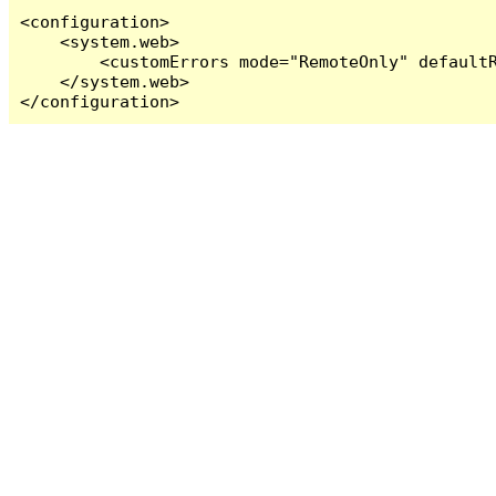
<configuration>

    <system.web>

        <customErrors mode="RemoteOnly" defaultR
    </system.web>

</configuration>