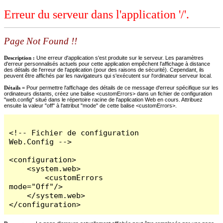
Erreur du serveur dans l'application '/'.
Page Not Found !!
Description :
Une erreur d'application s'est produite sur le serveur. Les paramètres
d'erreur personnalisés actuels pour cette application empêchent l'affichage à distance
des détails de l'erreur de l'application (pour des raisons de sécurité). Cependant, ils
peuvent être affichés par les navigateurs qui s'exécutent sur l'ordinateur serveur local.
Détails =
Pour permettre l'affichage des détails de ce message d'erreur spécifique sur les
ordinateurs distants, créez une balise <customErrors> dans un fichier de configuration
"web.config" situé dans le répertoire racine de l'application Web en cours. Attribuez
ensuite la valeur "off" à l'attribut "mode" de cette balise <customErrors>.
<!-- Fichier de configuration 
Web.Config -->

<configuration>

    <system.web>

        <customErrors 
mode="Off"/>

    </system.web>

</configuration>