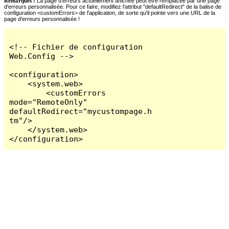
Remarques :
La page d'erreurs actuellement affichée peut être remplacée par une page
d'erreurs personnalisée. Pour ce faire, modifiez l'attribut "defaultRedirect" de la balise de
configuration <customErrors> de l'application, de sorte qu'il pointe vers une URL de la
page d'erreurs personnalisée !
<!-- Fichier de configuration 
Web.Config -->

<configuration>

    <system.web>

        <customErrors 
mode="RemoteOnly" 
defaultRedirect="mycustompage.h
tm"/>

    </system.web>

</configuration>