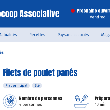
iocoop Associative
Prochaine ouver
Vendredi :
Actualités
Recettes
Paysans associés
Maga
nés
Filets de poulet panés
Plat principal
Eté
Nombre de personnes
Prépara
4 personnes
10 min