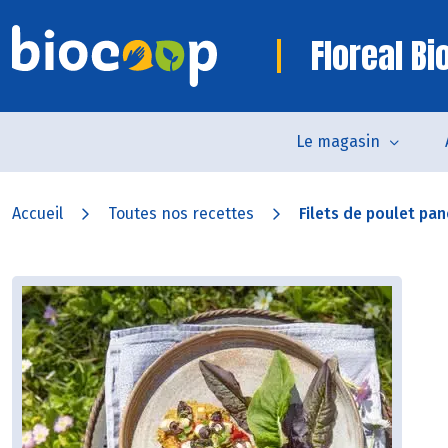
Floreal B
Le magasin
Accueil
Toutes nos recettes
Filets de poulet pa