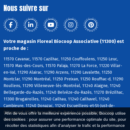
Nous suivre sur
Votre magasin Floreal Biocoop Associative (11300) est
proche de :
11570 Cavanac, 11570 Cazilhac, 11250 Couffoulens, 11250 Leuc,
11570 Mas-des-Cours, 11570 Palaja, 11270 La Force, 11220 Villar-
en-Val, 11290 Alairac, 11290 Arzens, 11290 Lavalette, 11250
Montclar, 11290 Montréal, 11250 Preixan, 11250 Rouffiac-d, 11290
Roullens, 11290 Villeneuve-lès-Montréal, 11240 Alaigne, 11240
Bellegarde-du-Razès, 11240 Belvèze-du-Razès, 11270 Brézilhac,
11300 Brugairolles, 11240 Cailhau, 11240 Cailhavel, 11240
Cambieure, 11240 Donazac, 11240 Escueillens-et-St-Just-de-
Bélengard, 11240 Fenouillet-du-Razès, 11240 Ferran, 11240
Afin de vous offrir la meilleure expérience possible, Biocoop utilise
Gramazie
des cookies : pour assurer une performance optimale du site, pour
récolter des statistiques afin d'analyser le trafic et la performance