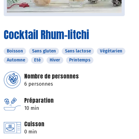
Cocktail Rhum-litchi
Boisson
Sans gluten
Sans lactose
Végétarien
Automne
Eté
Hiver
Printemps
Nombre de personnes
6 personnes
Préparation
10 min
Cuisson
0 min