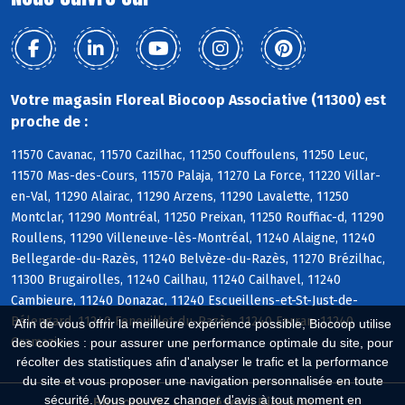
Votre magasin Floreal Biocoop Associative (11300) est
proche de :
11570 Cavanac, 11570 Cazilhac, 11250 Couffoulens, 11250 Leuc,
11570 Mas-des-Cours, 11570 Palaja, 11270 La Force, 11220 Villar-
en-Val, 11290 Alairac, 11290 Arzens, 11290 Lavalette, 11250
Montclar, 11290 Montréal, 11250 Preixan, 11250 Rouffiac-d, 11290
Roullens, 11290 Villeneuve-lès-Montréal, 11240 Alaigne, 11240
Bellegarde-du-Razès, 11240 Belvèze-du-Razès, 11270 Brézilhac,
11300 Brugairolles, 11240 Cailhau, 11240 Cailhavel, 11240
Cambieure, 11240 Donazac, 11240 Escueillens-et-St-Just-de-
Bélengard, 11240 Fenouillet-du-Razès, 11240 Ferran, 11240
Afin de vous offrir la meilleure expérience possible, Biocoop utilise
Gramazie
des cookies : pour assurer une performance optimale du site, pour
récolter des statistiques afin d'analyser le trafic et la performance
du site et vous proposer une navigation personnalisée en toute
sécurité. Vous pouvez changer d'avis à tout moment en
Biocoop.fr
Le réseau Biocoop