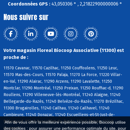
Coordonnées GPS :
43,050306 ° , 2,21822900000006 °
Nous suivre sur
Votre magasin Floreal Biocoop Associative (11300) est
proche de :
11570 Cavanac, 11570 Cazilhac, 11250 Couffoulens, 11250 Leuc,
11570 Mas-des-Cours, 11570 Palaja, 11270 La Force, 11220 Villar-
en-Val, 11290 Alairac, 11290 Arzens, 11290 Lavalette, 11250
Montclar, 11290 Montréal, 11250 Preixan, 11250 Rouffiac-d, 11290
Roullens, 11290 Villeneuve-lès-Montréal, 11240 Alaigne, 11240
Bellegarde-du-Razès, 11240 Belvèze-du-Razès, 11270 Brézilhac,
11300 Brugairolles, 11240 Cailhau, 11240 Cailhavel, 11240
Cambieure, 11240 Donazac, 11240 Escueillens-et-St-Just-de-
Bélengard, 11240 Fenouillet-du-Razès, 11240 Ferran, 11240
Afin de vous offrir la meilleure expérience possible, Biocoop utilise
Gramazie
des cookies : pour assurer une performance optimale du site, pour