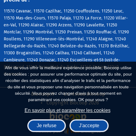
11570 Cavanac, 11570 Cazilhac, 11250 Couffoulens, 11250 Leuc,
11570 Mas-des-Cours, 11570 Palaja, 11270 La Force, 11220 Villar-
en-Val, 11290 Alairac, 11290 Arzens, 11290 Lavalette, 11250
Montclar, 11290 Montréal, 11250 Preixan, 11250 Rouffiac-d, 11290
Roullens, 11290 Villeneuve-lès-Montréal, 11240 Alaigne, 11240
Bellegarde-du-Razès, 11240 Belvèze-du-Razès, 11270 Brézilhac,
11300 Brugairolles, 11240 Cailhau, 11240 Cailhavel, 11240
Cambieure, 11240 Donazac, 11240 Escueillens-et-St-Just-de-
Bélengard, 11240 Fenouillet-du-Razès, 11240 Ferran, 11240
Afin de vous offrir la meilleure expérience possible, Biocoop utilise
Gramazie
des cookies : pour assurer une performance optimale du site, pour
récolter des statistiques afin d'analyser le trafic et la performance
du site et vous proposer une navigation personnalisée en toute
sécurité. Vous pouvez changer d'avis à tout moment en
Biocoop.fr
Le réseau Biocoop
paramétrant vos cookies. OK pour vous ?
Copyright Biocoop 2026
En savoir plus et paramétrer les cookies
Je refuse
J'accepte
Réalisé par