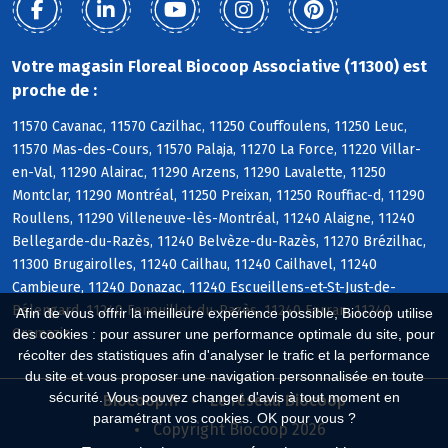
Votre magasin Floreal Biocoop Associative (11300) est
proche de :
11570 Cavanac, 11570 Cazilhac, 11250 Couffoulens, 11250 Leuc,
11570 Mas-des-Cours, 11570 Palaja, 11270 La Force, 11220 Villar-
en-Val, 11290 Alairac, 11290 Arzens, 11290 Lavalette, 11250
Montclar, 11290 Montréal, 11250 Preixan, 11250 Rouffiac-d, 11290
Roullens, 11290 Villeneuve-lès-Montréal, 11240 Alaigne, 11240
Bellegarde-du-Razès, 11240 Belvèze-du-Razès, 11270 Brézilhac,
11300 Brugairolles, 11240 Cailhau, 11240 Cailhavel, 11240
Cambieure, 11240 Donazac, 11240 Escueillens-et-St-Just-de-
Bélengard, 11240 Fenouillet-du-Razès, 11240 Ferran, 11240
Afin de vous offrir la meilleure expérience possible, Biocoop utilise
Gramazie
des cookies : pour assurer une performance optimale du site, pour
récolter des statistiques afin d'analyser le trafic et la performance
du site et vous proposer une navigation personnalisée en toute
sécurité. Vous pouvez changer d'avis à tout moment en
Biocoop.fr
Le réseau Biocoop
paramétrant vos cookies. OK pour vous ?
Copyright Biocoop 2026