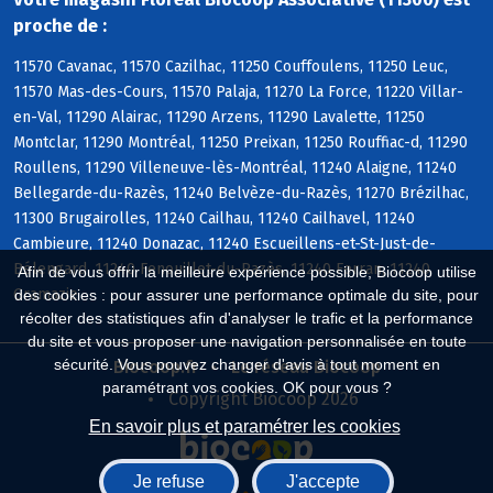
proche de :
11570 Cavanac, 11570 Cazilhac, 11250 Couffoulens, 11250 Leuc,
11570 Mas-des-Cours, 11570 Palaja, 11270 La Force, 11220 Villar-
en-Val, 11290 Alairac, 11290 Arzens, 11290 Lavalette, 11250
Montclar, 11290 Montréal, 11250 Preixan, 11250 Rouffiac-d, 11290
Roullens, 11290 Villeneuve-lès-Montréal, 11240 Alaigne, 11240
Bellegarde-du-Razès, 11240 Belvèze-du-Razès, 11270 Brézilhac,
11300 Brugairolles, 11240 Cailhau, 11240 Cailhavel, 11240
Cambieure, 11240 Donazac, 11240 Escueillens-et-St-Just-de-
Bélengard, 11240 Fenouillet-du-Razès, 11240 Ferran, 11240
Afin de vous offrir la meilleure expérience possible, Biocoop utilise
Gramazie
des cookies : pour assurer une performance optimale du site, pour
récolter des statistiques afin d'analyser le trafic et la performance
du site et vous proposer une navigation personnalisée en toute
sécurité. Vous pouvez changer d'avis à tout moment en
Biocoop.fr
Le réseau Biocoop
paramétrant vos cookies. OK pour vous ?
Copyright Biocoop 2026
En savoir plus et paramétrer les cookies
Je refuse
J'accepte